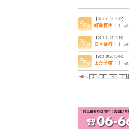
【2011.11.07 16:52】
町家再生！！
»続
【2011.11.05 10:44】
日々修行！！
»続
【2011.10.26 16:04】
また子猫！！
»続
«前へ
2
|
3
|
4
|
5
|