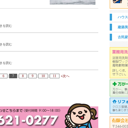
ハウス
きを読む
建築美
古民家
きを読む
きを読む
6
|
7
|
8
|
9
|
10
|
11
»次へ