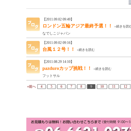
【2011.09.02 09:49】
ロンドン五輪アジア最終予選！！
»続きを読
なでしこジャパン
【2011.09.02 09:16】
台風１２号！！
»続きを読む
【2011.08.29 14:10】
pazduroカップ挑戦！！
»続きを読む
フットサル
«前へ
4
|
5
|
6
|
7
|
8
|
9
|
10
|
11
|
12