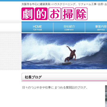
大阪市を中心に建築美装･ハウスクリーニング。リフォーム工事･台所･お
社長ブログ
日々のつぶやきや仕事に まつわる奮闘記のブログ
。